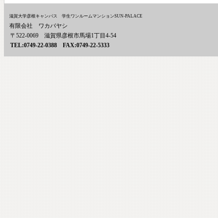
滋賀大学彦根キャンパス 学生ワンルームマンションSUN-PALACE
有限会社 ワカバヤシ
〒522-0069 滋賀県彦根市馬場1丁目4-54
TEL:0749-22-0388 FAX:0749-22-5333